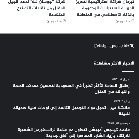
تبرمان شراكة استراتيجية لتعزيز
شركة “جوسان تك” لدعم الجيل
المرونة السيبرانية المدعومة
المقبل من تقنيات التصنيع
بالذكاء الاصطناعي في المنطقة
المتقدمة
منذ يومين
منذ يومين
[elfsight_popup id="5"]
الاخبار الاكثر مشاهدة
أبريل 4, 2020
إطلاق الساعة الأكثر تطوراً في السعودية لتحسين معدلات الصحة
واللياقة في المنزل
يناير 7, 2021
عائشة مير… تحول مواد التجميل التالفة إلى لوحات فنية صديقة
للبيئة
ديسمبر 28, 2020
علامة كينجس أمبيشن تتعاون مع علامة ترانسفورمرز الشهيرة
للارتقاء بأزياء الشارع المعاصرة إلى آفاق جديدة