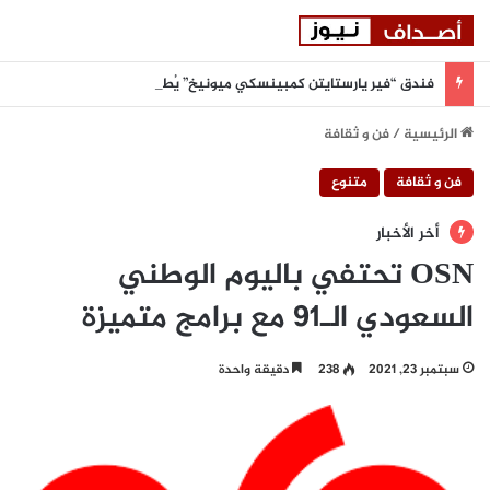
فندق “فير يارستايتن كمبينسكي ميونيخ” يُطلق باقة من التجارب الغامرة والمختارة بعناية
الرئيسية
/
فن و ثقافة
فن و ثقافة
متنوع
أخر الأخبار
OSN تحتفي باليوم الوطني
السعودي الـ91 مع برامج متميزة
سبتمبر 23, 2021
238
دقيقة واحدة