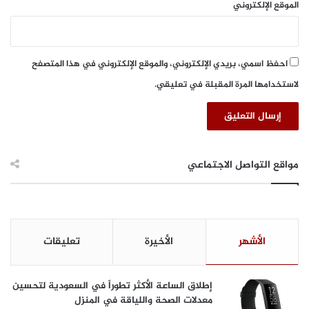
تطبيق الخدمة متاح للتنزيل على جميع أجهزة iOS وAndroid.
الموقع الإلكتروني
ه
وتبلغ تكلفة الخدمة 9.5 دولارًا شهريًا وتتضمن فترة تجريبية مجانية
ا
لمدة 7 أيام.
ا
ل
احفظ اسمي، بريدي الإلكتروني، والموقع الإلكتروني في هذا المتصفح
ه
ا
لاستخدامها المرة المقبلة في تعليقي.
د
ف
ة
ل
د
مواقع التواصل الاجتماعي
ع
م
ا
ل
أ
الأشهر
الأخيرة
تعليقات
م
ن
ا
إطلاق الساعة الأكثر تطوراً في السعودية لتحسين
ل
معدلات الصحة واللياقة في المنزل
غ