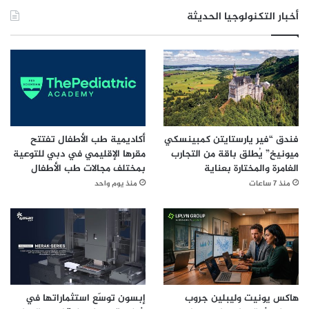
0
أخبار التكنولوجيا الحديثة
3
0
فندق “فير يارستايتن كمبينسكي
أكاديمية طب الأطفال تفتتح
ميونيخ” يُطلق باقة من التجارب
مقرها الإقليمي في دبي للتوعية
الغامرة والمختارة بعناية
بمختلف مجالات طب الأطفال
منذ 7 ساعات
منذ يوم واحد
هاكس يونيت وليبلين جروب
إبسون توسّع استثماراتها في