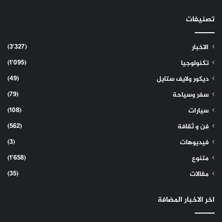
تصنيفات
(3٬327)
الاخبار
(1٬095)
تكنولوجيا
(49)
ديكور ولايف ستايل
(79)
سفر وسياحة
(108)
سيارات
(562)
فن و ثقافة
(3)
فيديوهات
(1٬658)
متنوع
(35)
مقالات
اخر الاخبار المضافة