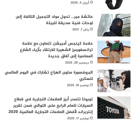
ذ
أبريل 4, 2020
ا
ئ
عائشة مير… تحول مواد التجميل التالفة إلى
ي
لوحات فنية صديقة للبيئة
ا
يناير 7, 2021
ل
و
علامة كينجس أمبيشن تتعاون مع علامة
ط
ترانسفورمرز الشهيرة للارتقاء بأزياء الشارع
ن
المعاصرة إلى آفاق جديدة
ي
ديسمبر 28, 2020
و
البروفسورة سلوى الهزاع تشارك في اليوم العالمي
ت
للسكري
ح
ق
نوفمبر 18, 2020
ي
ق
تويوتا تتصدر أبرز العلامات التجارية في قطاع
ر
السيارات للعام الرابع على التوالي ضمن تقرير
ؤ
إنتربراند لأفضل العلامات التجارية العالمية 2020
ي
نوفمبر 17, 2020
ة
2