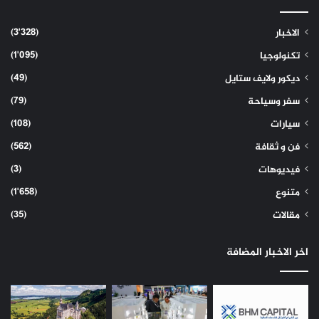
(3٬328)
الاخبار
(1٬095)
تكنولوجيا
(49)
ديكور ولايف ستايل
(79)
سفر وسياحة
(108)
سيارات
(562)
فن و ثقافة
(3)
فيديوهات
(1٬658)
متنوع
(35)
مقالات
اخر الاخبار المضافة