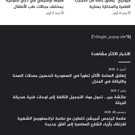
ميونيخ” يُطلق باقة من التجارب
مقرها الإقليمي في دبي للتوعية
الغامرة والمختارة بعناية
بمختلف مجالات طب الأطفال
منذ 4 أيام
منذ 5 أيام
[elfsight_popup id="5"]
الاخبار الاكثر مشاهدة
أبريل 4, 2020
إطلاق الساعة الأكثر تطوراً في السعودية لتحسين معدلات الصحة
واللياقة في المنزل
يناير 7, 2021
عائشة مير… تحول مواد التجميل التالفة إلى لوحات فنية صديقة
للبيئة
ديسمبر 28, 2020
علامة كينجس أمبيشن تتعاون مع علامة ترانسفورمرز الشهيرة
للارتقاء بأزياء الشارع المعاصرة إلى آفاق جديدة