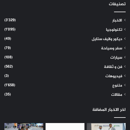
تصنيفات
(3٬329)
الاخبار
(1٬095)
تكنولوجيا
(49)
ديكور ولايف ستايل
(79)
سفر وسياحة
(108)
سيارات
(562)
فن و ثقافة
(3)
فيديوهات
(1٬658)
متنوع
(35)
مقالات
اخر الاخبار المضافة