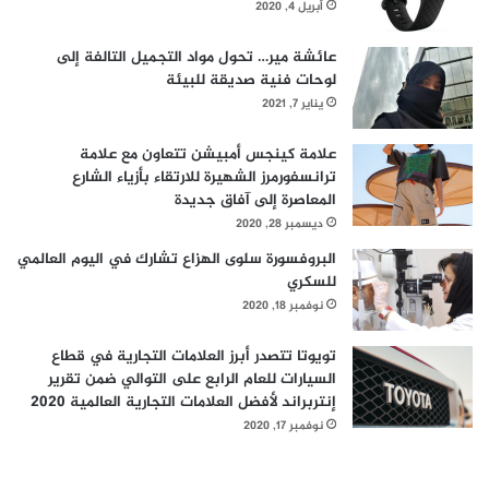
أبريل 4, 2020
عائشة مير… تحول مواد التجميل التالفة إلى
لوحات فنية صديقة للبيئة
يناير 7, 2021
علامة كينجس أمبيشن تتعاون مع علامة
ترانسفورمرز الشهيرة للارتقاء بأزياء الشارع
المعاصرة إلى آفاق جديدة
ديسمبر 28, 2020
البروفسورة سلوى الهزاع تشارك في اليوم العالمي
للسكري
نوفمبر 18, 2020
تويوتا تتصدر أبرز العلامات التجارية في قطاع
السيارات للعام الرابع على التوالي ضمن تقرير
إنتربراند لأفضل العلامات التجارية العالمية 2020
نوفمبر 17, 2020