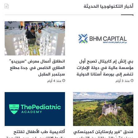
أخبار التكنولوجيا الحديثة
بي إتش إم كابيتال تصبح أول
انطلاق أعمال معرض “سيريدو”
مؤسسة مالية في دولة الإمارات
العقاري الخامس في جدة مطلع
تنضم إلى بورصة أستانا الدولية
سبتمبر المقبل
منذ 3 أيام
منذ 4 أيام
فندق “فير يارستايتن كمبينسكي
أكاديمية طب الأطفال تفتتح